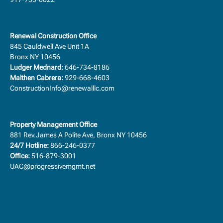
Renewal Construction Office
845 Cauldwell Ave Unit 1A
Bronx NY 10456
Ludger Mednard:
646-734-8186
Malthen Cabrera:
929-668-4603
ConstructionInfo@renewalllc.com
Property Management Office
881 Rev.James A Polite Ave, Bronx NY 10456
24/7 Hotline:
866-246-0377
Office:
516-879-3001
UAC@progressivemgmt.net